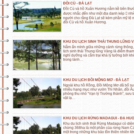
ĐỒI CÙ - ĐÀ LẠT
Đồi Cù và hồ Xuân Hương nằm kề bên thư
được nhắc đến như một địa danh kép  nh
người cho rằng Đà Lạt sẽ kém phần mỹ lệ n
đồi Cù và hồ Xuân Hương.
KHU DU LỊCH SINH THÁI THUNG LŨNG 
Nằm ẩn mình giữa những cánh rừng thông,
lịch sinh thái Thung lũng Vàng là điểm tha
nghỉ dưỡng và cắm trại khá lý tưởng bởi kh
trong lành…
KHU DU LỊCH ĐỒI MỘNG MƠ - ĐÀ LẠT
Ngoài khu hồ Rồng, Đồi Mộng Mơ đã bổ s
nhiều hạng mục như vườn Thi Nhân, đồi Â
phỏng thu nhỏ “Vạn lý Trường thành”, sưu t
vật lạ…
KHU DU LỊCH RỪNG MADAGUI - ĐẠ HUO
Khu du lịch sinh thái Rừng Madagui có diện
chừng 368ha là một phần của rừng Nam Cá
một trong những khu bảo tồn thiên nhiên lớ