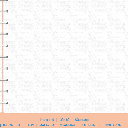
|
|
Trang chủ
Liên hệ
Đầu trang
|
|
|
|
|
|
|
INDONESIA
LAOS
MALAYSIA
MYANMAR
PHILIPPINES
SINGAPORE