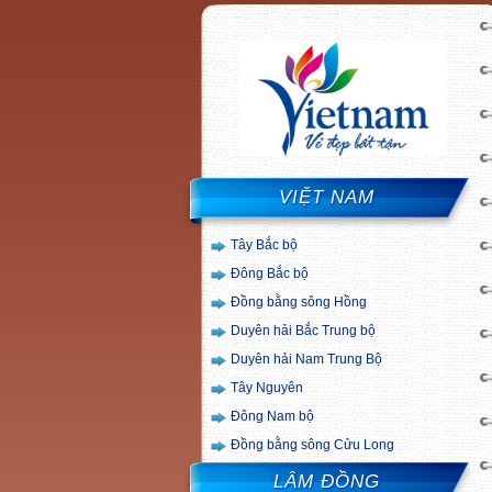
VIỆT NAM
Tây Bắc bộ
Đông Bắc bộ
Đồng bằng sông Hồng
Duyên hải Bắc Trung bộ
Duyên hải Nam Trung Bộ
Tây Nguyên
Đông Nam bộ
Đồng bằng sông Cửu Long
LÂM ĐỒNG