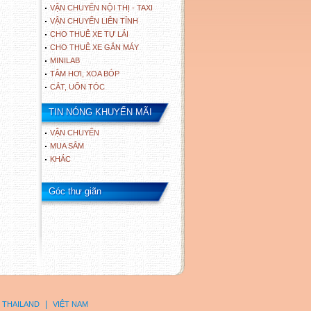
VẬN CHUYỂN NỘI THỊ - TAXI
VẬN CHUYỂN LIÊN TỈNH
CHO THUÊ XE TỰ LÁI
CHO THUÊ XE GẮN MÁY
MINILAB
TẮM HƠI, XOA BÓP
CẮT, UỐN TÓC
TIN NÓNG KHUYẾN MÃI
VẬN CHUYỂN
MUA SẮM
KHÁC
Góc thư giãn
|
THAILAND
VIỆT NAM