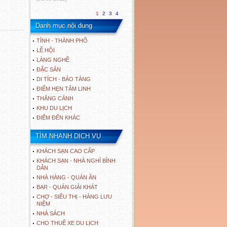
1
2
3
4
Danh mục nội dung
TỈNH - THÀNH PHỐ
LỄ HỘI
LÀNG NGHỀ
ĐẶC SẢN
DI TÍCH - BẢO TÀNG
ĐIỂM HẸN TÂM LINH
THẮNG CẢNH
KHU DU LỊCH
ĐIỂM ĐẾN KHÁC
TÌM NHANH DỊCH VỤ
KHÁCH SẠN CAO CẤP
KHÁCH SẠN - NHÀ NGHỈ BÌNH
DÂN
NHÀ HÀNG - QUÁN ĂN
BAR - QUÁN GIẢI KHÁT
CHỢ - SIÊU THỊ - HÀNG LƯU
NIỆM
NHÀ SÁCH
CHO THUÊ XE DU LỊCH