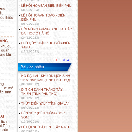
(10/11/2025)
LỄ HỘI HOA BAN ĐIỆN BIÊN PHỦ
ờng
(31/01/2024)
iều
LỄ HỘI HOA ANH ĐÀO - ĐIỆN
ếu thiếu
BIÊN PHỦ
(06/01/2024)
HỘI MỪNG GIÁNG SINH TẠI CÁC
ĐẠI HỌC Ở HÀ NỘI
(24/12/2023)
VÀNG
PHÚ QÚY - ĐẶC KHU GIỮA BIỂN
 khu du
XANH
m quan,
(17/12/2023)
ông khí
1
2
3
4
Bài đọc nhiều
HỒ ĐẠI LẢI - KHU DU LỊCH SINH
THÁI HẤP DẪN (TỈNH PHÚ THỌ)
ung
(06/10/2012)
u Cơ, mô
DI TÍCH DANH THẮNG TÂY
ập sinh
THIÊN (TỈNH PHÚ THỌ)
(08/12/2012)
THỦY ĐIỆN YALY (TỈNH GIA LAI)
(06/04/2013)
ĐỀN SÓC (ĐỀN GIÓNG SÓC
AI
SƠN)
 tích
(10/10/2010)
t Tiên,
LỄ HỘI NÚI BÀ ĐEN - TÂY NINH
n của
(03/09/2011)