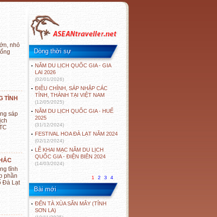
ớn, nhỏ
Dòng thời sự
tổng
NĂM DU LỊCH QUỐC GIA - GIA
LAI 2026
(02/01/2026)
ĐIỀU CHỈNH, SÁP NHẬP CÁC
TỈNH, THÀNH TẠI VIỆT NAM
G TÌNH
(12/05/2025)
NĂM DU LỊCH QUỐC GIA - HUẾ
ông sáp
2025
ịch
(31/12/2024)
TTC
FESTIVAL HOA ĐÀ LẠT NĂM 2024
(02/12/2024)
LỄ KHAI MẠC NĂM DU LỊCH
QUỐC GIA - ĐIỆN BIÊN 2024
KHẮC
(14/03/2024)
ng tĩnh
óp phần
1
2
3
4
ố Đà Lạt
Bài mới
ĐẾN TÀ XÙA SĂN MÂY (TỈNH
SƠN LA)