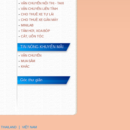
VẬN CHUYỂN NỘI THỊ - TAXI
VẬN CHUYỂN LIÊN TỈNH
CHO THUÊ XE TỰ LÁI
CHO THUÊ XE GẮN MÁY
MINILAB
TẮM HƠI, XOA BÓP
CẮT, UỐN TÓC
TIN NÓNG KHUYẾN MÃI
VẬN CHUYỂN
MUA SẮM
KHÁC
Góc thư giãn
|
THAILAND
VIỆT NAM