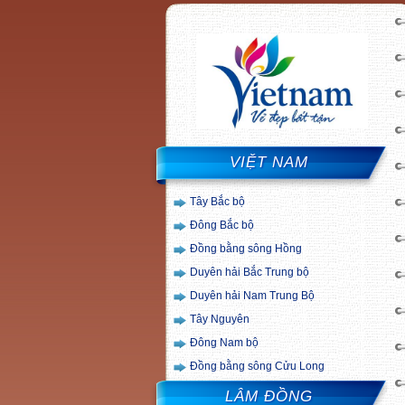
VIỆT NAM
Tây Bắc bộ
Đông Bắc bộ
Đồng bằng sông Hồng
Duyên hải Bắc Trung bộ
Duyên hải Nam Trung Bộ
Tây Nguyên
Đông Nam bộ
Đồng bằng sông Cửu Long
LÂM ĐỒNG