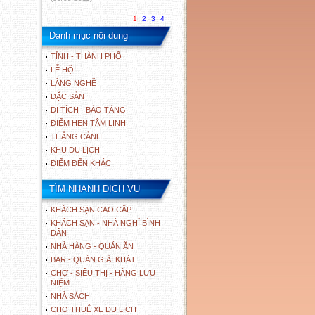
1
2
3
4
Danh mục nội dung
TỈNH - THÀNH PHỐ
LỄ HỘI
LÀNG NGHỀ
ĐẶC SẢN
DI TÍCH - BẢO TÀNG
ĐIỂM HẸN TÂM LINH
THẮNG CẢNH
KHU DU LỊCH
ĐIỂM ĐẾN KHÁC
TÌM NHANH DỊCH VỤ
KHÁCH SẠN CAO CẤP
KHÁCH SẠN - NHÀ NGHỈ BÌNH
DÂN
NHÀ HÀNG - QUÁN ĂN
BAR - QUÁN GIẢI KHÁT
CHỢ - SIÊU THỊ - HÀNG LƯU
NIỆM
NHÀ SÁCH
CHO THUÊ XE DU LỊCH