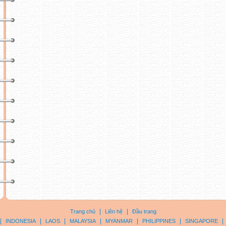
|
|
Trang chủ
Liên hệ
Đầu trang
|
|
|
|
|
|
|
INDONESIA
LAOS
MALAYSIA
MYANMAR
PHILIPPINES
SINGAPORE