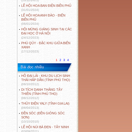
(10/11/2025)
LỄ HỘI HOA BAN ĐIỆN BIÊN PHỦ
(31/01/2024)
LỄ HỘI HOA ANH ĐÀO - ĐIỆN
BIÊN PHỦ
(06/01/2024)
HỘI MỪNG GIÁNG SINH TẠI CÁC
ĐẠI HỌC Ở HÀ NỘI
(24/12/2023)
PHÚ QÚY - ĐẶC KHU GIỮA BIỂN
XANH
(17/12/2023)
1
2
3
4
Bài đọc nhiều
HỒ ĐẠI LẢI - KHU DU LỊCH SINH
THÁI HẤP DẪN (TỈNH PHÚ THỌ)
(06/10/2012)
DI TÍCH DANH THẮNG TÂY
THIÊN (TỈNH PHÚ THỌ)
(08/12/2012)
THỦY ĐIỆN YALY (TỈNH GIA LAI)
(06/04/2013)
ĐỀN SÓC (ĐỀN GIÓNG SÓC
SƠN)
(10/10/2010)
LỄ HỘI NÚI BÀ ĐEN - TÂY NINH
(03/09/2011)