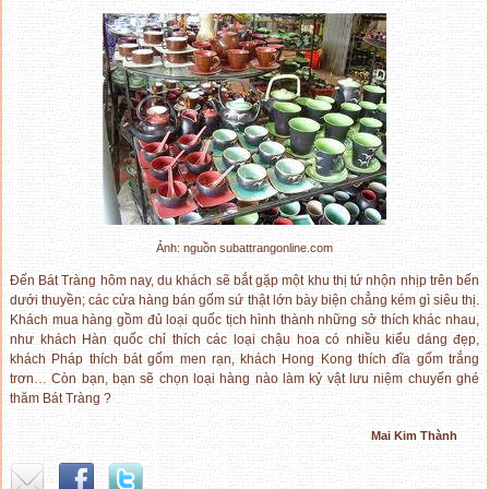
Ảnh: nguồn subattrangonline.com
Đến Bát Tràng hôm nay, du khách sẽ bắt gặp một khu thị tứ nhộn nhịp trên bến
dưới thuyền; các cửa hàng bán gốm sứ thật lớn bày biện chẳng kém gì siêu thị.
Khách mua hàng gồm đủ loại quốc tịch hình thành những sở thích khác nhau,
như khách Hàn quốc chỉ thích các loại chậu hoa có nhiều kiểu dáng đẹp,
khách Pháp thích bát gốm men rạn, khách Hong Kong thích đĩa gốm trắng
trơn… Còn bạn, bạn sẽ chọn loại hàng nào làm kỷ vật lưu niệm chuyến ghé
thăm Bát Tràng ?
Mai Kim Thành