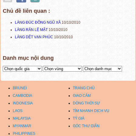
Chủ đề liên quan :
LÀNG ĐÚC ĐỒNG NGŨ XÃ
10/10/2010
LÀNG RẮN LỆ MẬT
10/10/2010
LÀNG DỆT VẠN PHÚC
10/10/2010
Danh mục nội dung
BRUNEI
TRANG CHỦ
CAMBODIA
GIAO CẢM
INDONESIA
DÒNG THỜI SỰ
LAOS
TÌM NHANH DỊCH VỤ
MALAYSIA
TỶ GIÁ
MYANMAR
GÓC THƯ GIÃN
PHILIPPINES