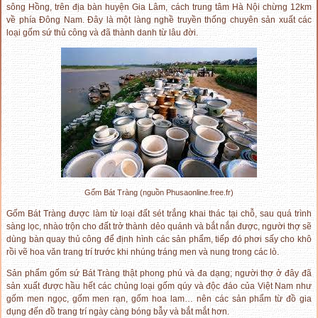
sông Hồng, trên địa bàn huyện Gia Lâm, cách trung tâm Hà Nội chừng 12km
về phía Đông Nam. Đây là một làng nghề truyền thống chuyên sản xuất các
loại gốm sứ thủ công và đã thành danh từ lâu đời.
Gốm Bát Tràng (nguồn Phusaonline.free.fr)
Gốm Bát Tràng được làm từ loại đất sét trắng khai thác tại chỗ, sau quá trình
sàng lọc, nhào trộn cho đất trở thành dẻo quánh và bắt nắn được, người thợ sẽ
dùng bàn quay thủ công để định hình các sản phẩm, tiếp đó phơi sấy cho khô
rồi vẽ hoa văn trang trí trước khi nhúng tráng men và nung trong các lò.
Sản phẩm gốm sứ Bát Tràng thật phong phú và đa dạng; người thợ ở đây đã
sản xuất được hầu hết các chủng loại gốm qúy và độc đáo của Việt Nam như
gốm men ngọc, gốm men rạn, gốm hoa lam… nên các sản phẩm từ đồ gia
dụng đến đồ trang trí ngày càng bóng bẫy và bắt mắt hơn.