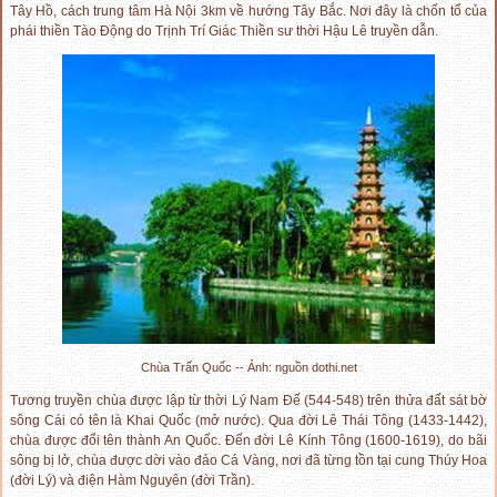
Tây Hồ, cách trung tâm Hà Nội 3km về hướng Tây Bắc. Nơi đây là chốn tổ của
phái thiền Tào Động do Trịnh Trí Giác Thiền sư thời Hậu Lê truyền dẫn.
Chùa Trấn Quốc -- Ảnh: nguồn dothi.net
Tương truyền chùa được lập từ thời Lý Nam Đế (544-548) trên thửa đất sát bờ
sông Cái có tên là Khai Quốc (mở nước). Qua đời Lê Thái Tông (1433-1442),
chùa được đổi tên thành An Quốc. Đến đời Lê Kính Tông (1600-1619), do bãi
sông bị lở, chùa được dời vào đảo Cá Vàng, nơi đã từng tồn tại cung Thúy Hoa
(đời Lý) và điện Hàm Nguyên (đời Trần).