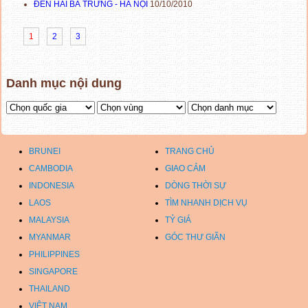
ĐỀN HAI BÀ TRƯNG - HÀ NỘI
10/10/2010
1
2
3
Danh mục nội dung
BRUNEI
TRANG CHỦ
CAMBODIA
GIAO CẢM
INDONESIA
DÒNG THỜI SỰ
LAOS
TÌM NHANH DỊCH VỤ
MALAYSIA
TỶ GIÁ
MYANMAR
GÓC THƯ GIÃN
PHILIPPINES
SINGAPORE
THAILAND
VIỆT NAM