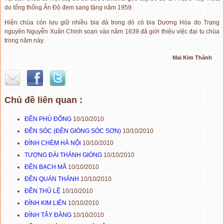
do tổng thống Ấn Độ đem sang tặng năm 1959.
Hiện chùa còn lưu giữ nhiều bia đá trong đó có bia Dương Hòa do Trạng
nguyên Nguyễn Xuân Chinh soạn vào năm 1639 đã giới thiệu việc đại tu chùa
trong năm này.
Mai Kim Thành
Chủ đề liên quan :
ĐỀN PHÙ ĐỔNG
10/10/2010
ĐỀN SÓC (ĐỀN GIÓNG SÓC SƠN)
10/10/2010
ĐÌNH CHÈM HÀ NỘi
10/10/2010
TƯỢNG ĐÀI THÁNH GIÓNG
10/10/2010
ĐỀN BẠCH MÃ
10/10/2010
ĐỀN QUÁN THÁNH
10/10/2010
ĐỀN THỦ LỆ
10/10/2010
ĐÌNH KIM LIÊN
10/10/2010
ĐÌNH TÂY ĐẰNG
10/10/2010