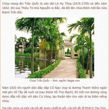
Chùa mang tên Trấn Quốc là vào đời Lê Hy Tông (1676-1705) và đến năm
1842, khi vua Thiệu Trị nhà Nguyễn ra Bắc, đã đổi tên chùa thêm một lần nữa
thành Trấn Bắc.
Chùa Trấn Quốc -- Ảnh: nguồn Vatgia.com
Năm 1920 khi người dân đắp đập Cổ Ngư (nay là đường Thanh Niên) ngăn
một góc hồ Tây để nuôi cá (sau thành hồ Trúc Bạch), thì một con đường cũng
được đắp nối đập với đảo Cá Vàng, tạo thuận tiện cho việc đi lại thăm viếng
chùa.
Tại sân chùa có một cây bồ đề được chiết từ gốc cây bồ đề tổ Phật ở Tây Trúc,