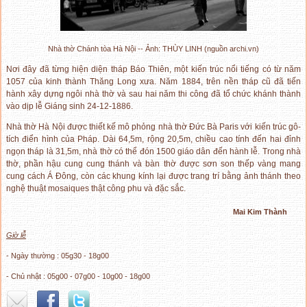
Nhà thờ Chánh tòa Hà Nội -- Ảnh: THÙY LINH (nguồn archi.vn)
Nơi đây đã từng hiện diện tháp Báo Thiên, một kiến trúc nổi tiếng có từ năm
1057 của kinh thành Thăng Long xưa. Năm 1884, trên nền tháp cũ đã tiến
hành xây dựng ngôi nhà thờ và sau hai năm thi công đã tổ chức khánh thành
vào dịp lễ Giáng sinh 24-12-1886.
Nhà thờ Hà Nội được thiết kế mô phỏng nhà thờ Đức Bà Paris với kiến trúc gô-
tích điển hình của Pháp. Dài 64,5m, rộng 20,5m, chiều cao tính đến hai đỉnh
ngọn tháp là 31,5m, nhà thờ có thể đón 1500 giáo dân đến hành lễ. Trong nhà
thờ, phần hậu cung cung thánh và bàn thờ được sơn son thếp vàng mang
cung cách Á Đông, còn các khung kính lại được trang trí bằng ảnh thánh theo
nghệ thuật mosaiques thật công phu và đặc sắc.
Mai Kim Thành
Giờ lễ
- Ngày thường : 05g30 - 18g00
- Chủ nhật : 05g00 - 07g00 - 10g00 - 18g00